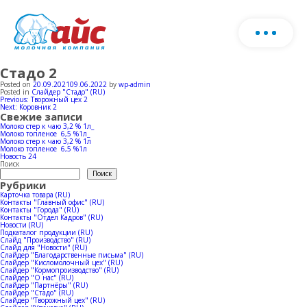
Стадо 2
О нас
Скачать каталог продукции
Posted on
20.09.2021
09.06.2022
by
wp-admin
Posted in
Слайдер "Стадо" (RU)
Навигация
Previous:
Творожный цех 2
Запо
Next:
Коровник 2
Продукция
по
Свежие записи
фор
записям
Молоко стер к чаю 3,2 % 1л_
Молоко топленое 6,5 %1л_
и мы
Молоко стер к чаю 3,2 % 1л
Ферма
Молочная продукция
Молоко топленое 6,5 %1л
с ва
Новость 24
Поиск
Поиск
Рубрики
Мороженое
Производство
Карточка товара (RU)
Контакты "Главный офис" (RU)
Контакты "Города" (RU)
Стадо
Контакты "Отдел Кадров" (RU)
Новости (RU)
Horeca
Новости
Производство молока
Подкаталог продукции (RU)
Слайд "Производство" (RU)
Слайд для "Новости" (RU)
Слайдер "Благодарственные письма" (RU)
Коровники
Слайдер "Кисломолочный цех" (RU)
Производство мороженое
География продаж
Слайдер "Кормопроизводство" (RU)
Слайдер "О нас" (RU)
Слайдер "Партнёры" (RU)
Слайдер "Стадо" (RU)
Слайдер "Творожный цех" (RU)