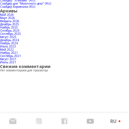
Контакты
Слайдер "Упаковка" (RU)
Слайдер для "Молочного цеха" (RU)
Слайдер Коровники (RU)
Архивы
Май 2026
Март 2026
Февраль 2026
Декабрь 2025
Скачать каталог продукции
Ноябрь 2025
Октябрь 2025
Сентябрь 2025
Август 2025
Декабрь 2024
Ноябрь 2024
Июль 2023
Май 2022
Ноябрь 2021
Сентябрь 2021
Август 2021
Июнь 2021
Свежие комментарии
Нет комментариев для просмотра.
RU