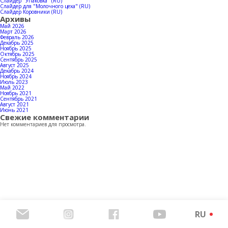
Контакты
Слайдер "Упаковка" (RU)
Слайдер для "Молочного цеха" (RU)
Слайдер Коровники (RU)
Архивы
Май 2026
Март 2026
Февраль 2026
Декабрь 2025
Скачать каталог продукции
Ноябрь 2025
Октябрь 2025
Сентябрь 2025
Август 2025
Декабрь 2024
Ноябрь 2024
Июль 2023
Май 2022
Ноябрь 2021
Сентябрь 2021
Август 2021
Июнь 2021
Свежие комментарии
Нет комментариев для просмотра.
RU