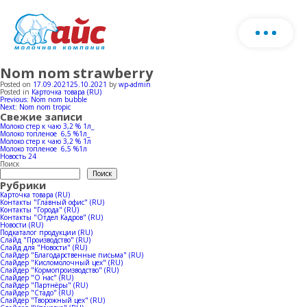
Nom nom strawberry
О нас
Скачать каталог продукции
Posted on
17.09.2021
25.10.2021
by
wp-admin
Posted in
Карточка товара (RU)
Навигация
Previous:
Nom nom bubble
Запо
Next:
Nom nom tropic
Продукция
по
Свежие записи
фор
записям
Молоко стер к чаю 3,2 % 1л_
Молоко топленое 6,5 %1л_
и мы
Молоко стер к чаю 3,2 % 1л
Ферма
Молочная продукция
Молоко топленое 6,5 %1л
с ва
Новость 24
Поиск
Поиск
Рубрики
Мороженое
Производство
Карточка товара (RU)
Контакты "Главный офис" (RU)
Контакты "Города" (RU)
Стадо
Контакты "Отдел Кадров" (RU)
Новости (RU)
Horeca
Новости
Производство молока
Подкаталог продукции (RU)
Слайд "Производство" (RU)
Слайд для "Новости" (RU)
Слайдер "Благодарственные письма" (RU)
Коровники
Слайдер "Кисломолочный цех" (RU)
Производство мороженое
География продаж
Слайдер "Кормопроизводство" (RU)
Слайдер "О нас" (RU)
Слайдер "Партнёры" (RU)
Слайдер "Стадо" (RU)
Слайдер "Творожный цех" (RU)