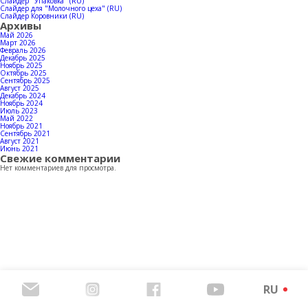
Контакты
Слайдер "Упаковка" (RU)
Слайдер для "Молочного цеха" (RU)
Слайдер Коровники (RU)
Архивы
Май 2026
Март 2026
Февраль 2026
Декабрь 2025
Скачать каталог продукции
Ноябрь 2025
Октябрь 2025
Сентябрь 2025
Август 2025
Декабрь 2024
Ноябрь 2024
Июль 2023
Май 2022
Ноябрь 2021
Сентябрь 2021
Август 2021
Июнь 2021
Свежие комментарии
Нет комментариев для просмотра.
RU