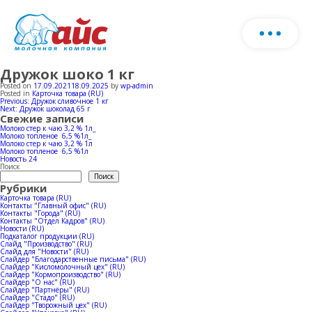
Дружок шоко 1 кг
О нас
Скачать каталог продукции
Posted on
17.09.2021
18.09.2025
by
wp-admin
Posted in
Карточка товара (RU)
Навигация
Previous:
Дружок сливочное 1 кг
Запо
Next:
Дружок шоколад 65 г
Продукция
по
Свежие записи
фор
записям
Молоко стер к чаю 3,2 % 1л_
Молоко топленое 6,5 %1л_
и мы
Молоко стер к чаю 3,2 % 1л
Ферма
Молочная продукция
Молоко топленое 6,5 %1л
с ва
Новость 24
Поиск
Поиск
Рубрики
Мороженое
Производство
Карточка товара (RU)
Контакты "Главный офис" (RU)
Контакты "Города" (RU)
Стадо
Контакты "Отдел Кадров" (RU)
Новости (RU)
Horeca
Новости
Производство молока
Подкаталог продукции (RU)
Слайд "Производство" (RU)
Слайд для "Новости" (RU)
Слайдер "Благодарственные письма" (RU)
Коровники
Слайдер "Кисломолочный цех" (RU)
Производство мороженое
География продаж
Слайдер "Кормопроизводство" (RU)
Слайдер "О нас" (RU)
Слайдер "Партнёры" (RU)
Слайдер "Стадо" (RU)
Слайдер "Творожный цех" (RU)