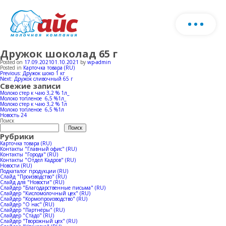
Дружок шоколад 65 г
О нас
Скачать каталог продукции
Posted on
17.09.2021
01.10.2021
by
wp-admin
Posted in
Карточка товара (RU)
Навигация
Previous:
Дружок шоко 1 кг
Запо
Next:
Дружок сливочный 65 г
Продукция
по
Свежие записи
фор
записям
Молоко стер к чаю 3,2 % 1л_
Молоко топленое 6,5 %1л_
и мы
Молоко стер к чаю 3,2 % 1л
Ферма
Молочная продукция
Молоко топленое 6,5 %1л
с ва
Новость 24
Поиск
Поиск
Рубрики
Мороженое
Производство
Карточка товара (RU)
Контакты "Главный офис" (RU)
Контакты "Города" (RU)
Стадо
Контакты "Отдел Кадров" (RU)
Новости (RU)
Horeca
Новости
Производство молока
Подкаталог продукции (RU)
Слайд "Производство" (RU)
Слайд для "Новости" (RU)
Слайдер "Благодарственные письма" (RU)
Коровники
Слайдер "Кисломолочный цех" (RU)
Производство мороженое
География продаж
Слайдер "Кормопроизводство" (RU)
Слайдер "О нас" (RU)
Слайдер "Партнёры" (RU)
Слайдер "Стадо" (RU)
Слайдер "Творожный цех" (RU)