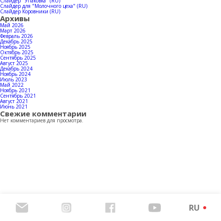
Контакты
Слайдер "Упаковка" (RU)
Слайдер для "Молочного цеха" (RU)
Слайдер Коровники (RU)
Архивы
Май 2026
Март 2026
Февраль 2026
Декабрь 2025
Скачать каталог продукции
Ноябрь 2025
Октябрь 2025
Сентябрь 2025
Август 2025
Декабрь 2024
Ноябрь 2024
Июль 2023
Май 2022
Ноябрь 2021
Сентябрь 2021
Август 2021
Июнь 2021
Свежие комментарии
Нет комментариев для просмотра.
RU