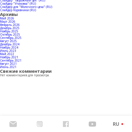
Контакты
Слайдер "Творожный цех" (RU)
Слайдер "Упаковка" (RU)
Слайдер для "Молочного цеха" (RU)
Слайдер Коровники (RU)
Архивы
Май 2026
Март 2026
Февраль 2026
Скачать каталог продукции
Декабрь 2025
Ноябрь 2025
Октябрь 2025
Сентябрь 2025
Август 2025
Декабрь 2024
Ноябрь 2024
Июль 2023
Май 2022
Ноябрь 2021
Сентябрь 2021
Август 2021
Июнь 2021
Свежие комментарии
Нет комментариев для просмотра.
RU