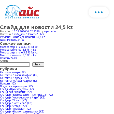
Слайд для новости 24_5 kz
Біз туралы
Өнімдерінің каталогын жүктеп алыңыз
Posted on
16.02.2026
16.02.2026
by
wp-admin
Posted in
Слайд для "Новости" (KZ)
Post
Previous:
Слайд для новости 24_4 kz
Пішін
Next:
Новость 24 kz
Өнім
navigation
Свежие записи
толты
Молоко стер к чаю 3,2 % 1л kz_
Молоко топленое 6,5 %1л kz_
хаба
Молоко стер к чаю 3,2 % 1л kz
Ферма
Сүт өнімдері
Молоко топленое 6,5 %1л kz
Новость 24 kz
Search
Search
Рубрики
Балмұздақ
Өндіріс
Карточка товара (KZ)
Контакты "Главный офис" (KZ)
Контакты "Города" (KZ)
Табын
Контакты «Отдел Кадров» (KZ)
Новости (KZ)
Horeca
Жаңалықтар
Сүт өндірісі
Подкатлог продукции (KZ)
Слайд «Производство» (KZ)
Слайд для "Новости" (KZ)
Слайдер "Благодарственные письма" (KZ)
Сиыр қоралары
Слайдер "Кисломолочный цех" (KZ)
Балмұздақ өндірісі
Сатылым географиясы
Слайдер "О нас" (KZ)
Слайдер "Партнёры" (KZ)
Слайдер "Стадо" (KZ)
Слайдер "Упаковка" (KZ)
Слайдер «Кормопроизводство» (KZ)