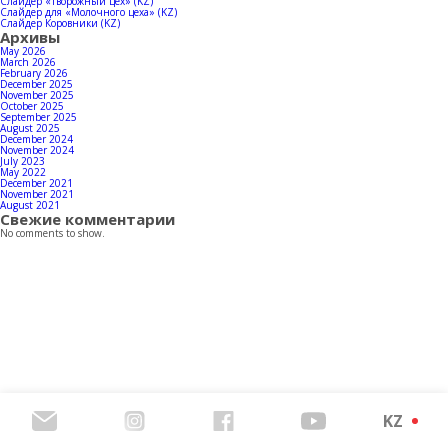
Байланыстар
Слайдер «Творожный цех» (KZ)
Слайдер для «Молочного цеха» (KZ)
Слайдер Коровники (KZ)
Архивы
May 2026
March 2026
February 2026
December 2025
Өнімдерінің каталогын жүктеп алыңыз
November 2025
October 2025
September 2025
August 2025
December 2024
November 2024
July 2023
May 2022
December 2021
November 2021
August 2021
Свежие комментарии
No comments to show.
KZ