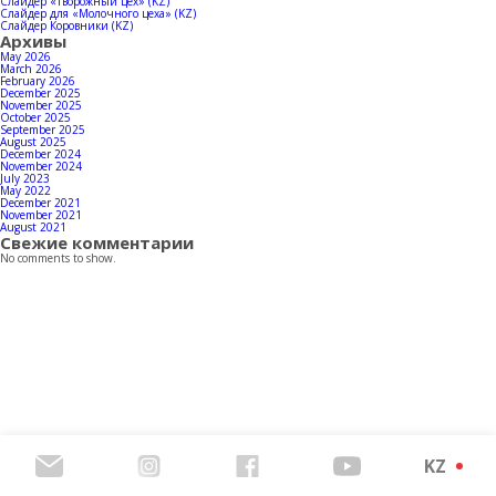
Байланыстар
Слайдер «Творожный цех» (KZ)
Слайдер для «Молочного цеха» (KZ)
Слайдер Коровники (KZ)
Архивы
May 2026
March 2026
February 2026
December 2025
Өнімдерінің каталогын жүктеп алыңыз
November 2025
October 2025
September 2025
August 2025
December 2024
November 2024
July 2023
May 2022
December 2021
November 2021
August 2021
Свежие комментарии
No comments to show.
KZ