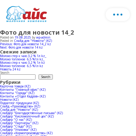
Фото для новости 14_2
Біз туралы
Өнімдерінің каталогын жүктеп алыңыз
Posted on
19.08.2025
by
wp-admin
Posted in
Слайд для "Новости" (KZ)
Post
Previous:
Фото для новости 14_2 kz
Пішін
Next:
Фото для новости 14 kz
Өнім
navigation
Свежие записи
толты
Молоко стер к чаю 3,2 % 1л kz_
Молоко топленое 6,5 %1л kz_
хаба
Молоко стер к чаю 3,2 % 1л kz
Ферма
Сүт өнімдері
Молоко топленое 6,5 %1л kz
Новость 24 kz
Search
Search
Рубрики
Балмұздақ
Өндіріс
Карточка товара (KZ)
Контакты "Главный офис" (KZ)
Контакты "Города" (KZ)
Табын
Контакты «Отдел Кадров» (KZ)
Новости (KZ)
Horeca
Жаңалықтар
Сүт өндірісі
Подкатлог продукции (KZ)
Слайд «Производство» (KZ)
Слайд для "Новости" (KZ)
Слайдер "Благодарственные письма" (KZ)
Сиыр қоралары
Слайдер "Кисломолочный цех" (KZ)
Балмұздақ өндірісі
Сатылым географиясы
Слайдер "О нас" (KZ)
Слайдер "Партнёры" (KZ)
Слайдер "Стадо" (KZ)
Слайдер "Упаковка" (KZ)
Слайдер «Кормопроизводство» (KZ)