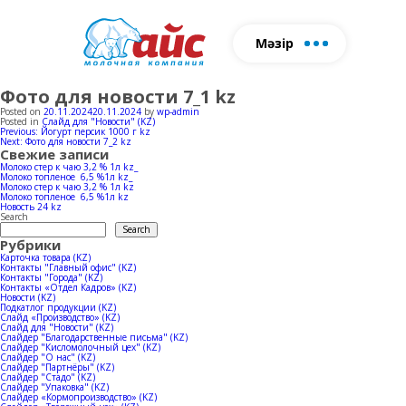
Мәзір
Фото для новости 7_1 kz
Біз туралы
Өнім
Ферма
Өндіріс
Жаң
Posted on
20.11.2024
20.11.2024
by
wp-admin
Posted in
Слайд для "Новости" (KZ)
Сүт өнімдері
Табын
Сүт өндірісі
Post
Previous:
Йогурт персик 1000 г kz
Пішінді толтырыңыз, біз сізге
Next:
Фото для новости 7_2 kz
navigation
Свежие записи
Балмұздақ
Сиыр қоралары
Балмұздақ өндірі
хабарласамыз
Молоко стер к чаю 3,2 % 1л kz_
Молоко топленое 6,5 %1л kz_
Молоко стер к чаю 3,2 % 1л kz
Horeca
Молоко топленое 6,5 %1л kz
Новость 24 kz
Search
Search
Құжатт
Рубрики
Карточка товара (KZ)
Контакты "Главный офис" (KZ)
Контакты "Города" (KZ)
Контакты «Отдел Кадров» (KZ)
Новости (KZ)
Подкатлог продукции (KZ)
Слайд «Производство» (KZ)
Слайд для "Новости" (KZ)
Слайдер "Благодарственные письма" (KZ)
Слайдер "Кисломолочный цех" (KZ)
Слайдер "О нас" (KZ)
Слайдер "Партнёры" (KZ)
Слайдер "Стадо" (KZ)
Слайдер "Упаковка" (KZ)
Слайдер «Кормопроизводство» (KZ)