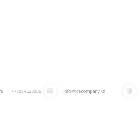
78
+77054227006
info@icecompany.kz