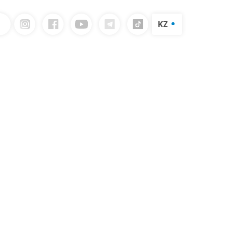
KZ
RU
логын жүктеп алыңыз
EN
Сүт өнімдерінің каталогы
Жіберу