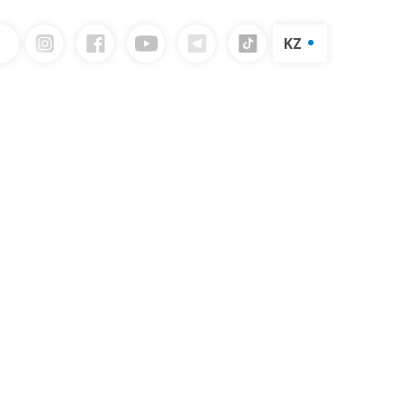
KZ
RU
логын жүктеп алыңыз
EN
Сүт өнімдерінің каталогы
Жіберу