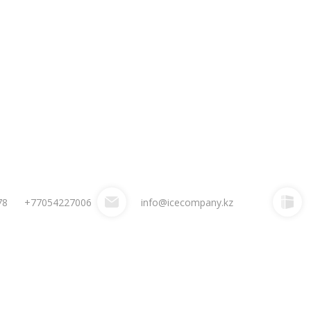
78
+77054227006
info@icecompany.kz