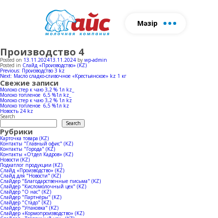
Мәзір
Производство 4
Біз туралы
Өнім
Ферма
Өндіріс
Жаң
Posted on
13.11.2024
13.11.2024
by
wp-admin
Posted in
Слайд «Производство» (KZ)
Сүт өнімдері
Табын
Сүт өндірісі
Post
Previous:
Производство 3 kz
Пішінді толтырыңыз, біз сізге
Next:
Масло сладко-сливочное «Крестьянское» kz 1 кг
navigation
Свежие записи
Балмұздақ
Сиыр қоралары
Балмұздақ өндірі
хабарласамыз
Молоко стер к чаю 3,2 % 1л kz_
Молоко топленое 6,5 %1л kz_
Молоко стер к чаю 3,2 % 1л kz
Horeca
Молоко топленое 6,5 %1л kz
Новость 24 kz
Search
Search
Құжатт
Рубрики
Карточка товара (KZ)
Контакты "Главный офис" (KZ)
Контакты "Города" (KZ)
Контакты «Отдел Кадров» (KZ)
Новости (KZ)
Подкатлог продукции (KZ)
Слайд «Производство» (KZ)
Слайд для "Новости" (KZ)
Слайдер "Благодарственные письма" (KZ)
Слайдер "Кисломолочный цех" (KZ)
Слайдер "О нас" (KZ)
Слайдер "Партнёры" (KZ)
Слайдер "Стадо" (KZ)
Слайдер "Упаковка" (KZ)
Слайдер «Кормопроизводство» (KZ)