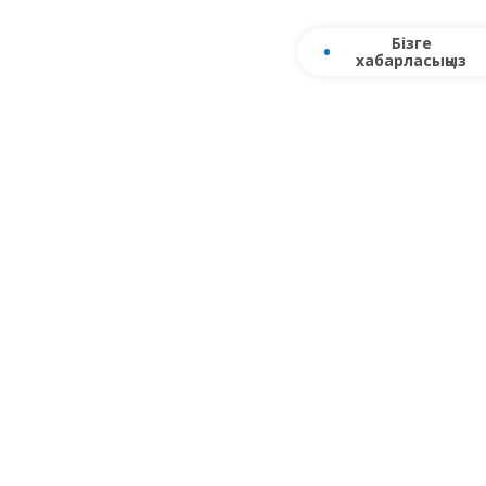
Бізге
хабарласыңыз
алықтар
Сатылым географиясы
Байланыстар
Өнімдерінің ката
сі
ы тіркеңіз