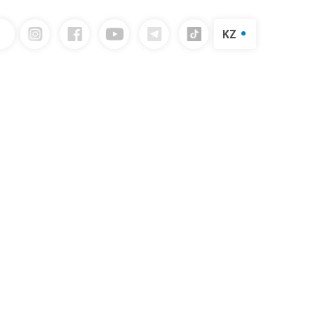
KZ
RU
логын жүктеп алыңыз
EN
Сүт өнімдерінің каталогы
Жіберу