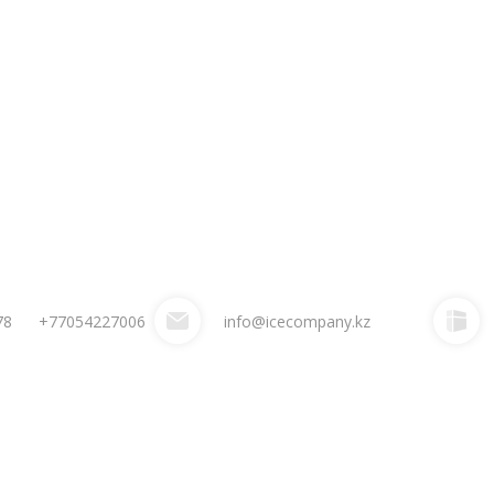
78
+77054227006
info@icecompany.kz