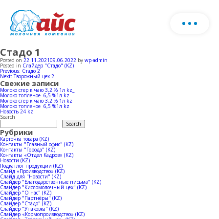
Стадо 1
Біз туралы
Өнімдерінің каталогын жүктеп алыңыз
Posted on
22.11.2021
09.06.2022
by
wp-admin
Posted in
Слайдер "Стадо" (KZ)
Post
Previous:
Стадо 2
Пішін
Next:
Творожный цех 2
Өнім
navigation
Свежие записи
толты
Молоко стер к чаю 3,2 % 1л kz_
Молоко топленое 6,5 %1л kz_
хаба
Молоко стер к чаю 3,2 % 1л kz
Ферма
Сүт өнімдері
Молоко топленое 6,5 %1л kz
Новость 24 kz
Search
Search
Рубрики
Балмұздақ
Өндіріс
Карточка товара (KZ)
Контакты "Главный офис" (KZ)
Контакты "Города" (KZ)
Табын
Контакты «Отдел Кадров» (KZ)
Новости (KZ)
Horeca
Жаңалықтар
Сүт өндірісі
Подкатлог продукции (KZ)
Слайд «Производство» (KZ)
Слайд для "Новости" (KZ)
Слайдер "Благодарственные письма" (KZ)
Сиыр қоралары
Слайдер "Кисломолочный цех" (KZ)
Балмұздақ өндірісі
Сатылым географиясы
Слайдер "О нас" (KZ)
Слайдер "Партнёры" (KZ)
Слайдер "Стадо" (KZ)
Слайдер "Упаковка" (KZ)
Слайдер «Кормопроизводство» (KZ)