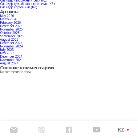
Байланыстар
Слайдер «Творожный цех» (KZ)
Слайдер для «Молочного цеха» (KZ)
Слайдер Коровники (KZ)
Архивы
May 2026
March 2026
February 2026
December 2025
Өнімдерінің каталогын жүктеп алыңыз
November 2025
October 2025
September 2025
August 2025
December 2024
November 2024
July 2023
May 2022
December 2021
November 2021
August 2021
Свежие комментарии
No comments to show.
KZ