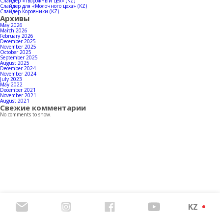
Байланыстар
Слайдер «Творожный цех» (KZ)
Слайдер для «Молочного цеха» (KZ)
Слайдер Коровники (KZ)
Архивы
May 2026
March 2026
February 2026
December 2025
Өнімдерінің каталогын жүктеп алыңыз
November 2025
October 2025
September 2025
August 2025
December 2024
November 2024
July 2023
May 2022
December 2021
November 2021
August 2021
Свежие комментарии
No comments to show.
KZ