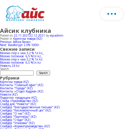
Айсик клубника
Біз туралы
Өнімдерінің каталогын жүктеп алыңыз
Posted on
22.11.2021
22.12.2021
by
wp-admin
Posted in
Карточка товара (KZ)
Post
Previous:
Айсик банан
Пішін
Next:
Биойогурт 2,5% 1000г
Өнім
navigation
Свежие записи
толты
Молоко стер к чаю 3,2 % 1л kz_
Молоко топленое 6,5 %1л kz_
хаба
Молоко стер к чаю 3,2 % 1л kz
Ферма
Сүт өнімдері
Молоко топленое 6,5 %1л kz
Новость 24 kz
Search
Search
Рубрики
Балмұздақ
Өндіріс
Карточка товара (KZ)
Контакты "Главный офис" (KZ)
Контакты "Города" (KZ)
Табын
Контакты «Отдел Кадров» (KZ)
Новости (KZ)
Horeca
Жаңалықтар
Сүт өндірісі
Подкатлог продукции (KZ)
Слайд «Производство» (KZ)
Слайд для "Новости" (KZ)
Слайдер "Благодарственные письма" (KZ)
Сиыр қоралары
Слайдер "Кисломолочный цех" (KZ)
Балмұздақ өндірісі
Сатылым географиясы
Слайдер "О нас" (KZ)
Слайдер "Партнёры" (KZ)
Слайдер "Стадо" (KZ)
Слайдер "Упаковка" (KZ)
Слайдер «Кормопроизводство» (KZ)