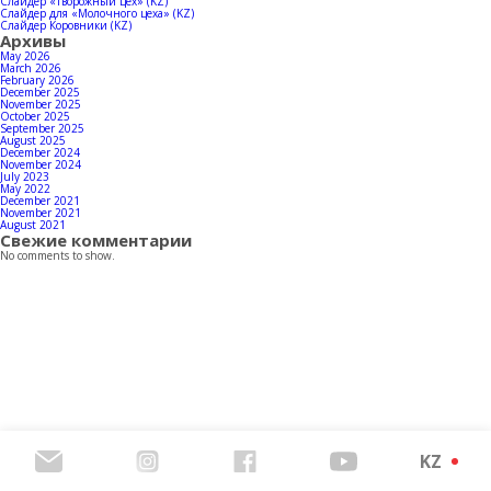
Байланыстар
Слайдер «Творожный цех» (KZ)
Слайдер для «Молочного цеха» (KZ)
Слайдер Коровники (KZ)
Архивы
May 2026
March 2026
February 2026
December 2025
Өнімдерінің каталогын жүктеп алыңыз
November 2025
October 2025
September 2025
August 2025
December 2024
November 2024
July 2023
May 2022
December 2021
November 2021
August 2021
Свежие комментарии
No comments to show.
KZ