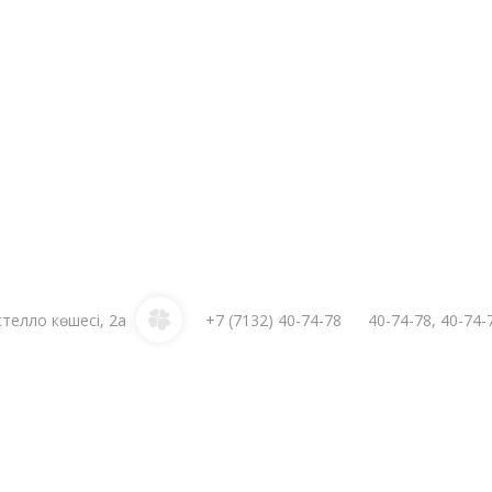
стелло көшесі, 2а
+7 (7132)
40-74-78
40-74-78
,
40-74-