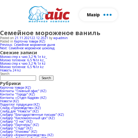
Мәзір
Семейное мороженое ваниль
Біз туралы
Өнім
Ферма
Өндіріс
Жаң
Posted on
21.11.2021
22.12.2021
by
wp-admin
Posted in
Карточка товара (KZ)
Сүт өнімдері
Табын
Сүт өндірісі
Post
Previous:
Семейное мороженое дыня
Пішінді толтырыңыз, біз сізге
Next:
Семейное мороженое шоколад
navigation
Свежие записи
Балмұздақ
Сиыр қоралары
Балмұздақ өндірі
хабарласамыз
Молоко стер к чаю 3,2 % 1л kz_
Молоко топленое 6,5 %1л kz_
Молоко стер к чаю 3,2 % 1л kz
Horeca
Молоко топленое 6,5 %1л kz
Новость 24 kz
Search
Search
Құжатт
Рубрики
Карточка товара (KZ)
Контакты "Главный офис" (KZ)
Контакты "Города" (KZ)
Контакты «Отдел Кадров» (KZ)
Новости (KZ)
Подкатлог продукции (KZ)
Слайд «Производство» (KZ)
Слайд для "Новости" (KZ)
Слайдер "Благодарственные письма" (KZ)
Слайдер "Кисломолочный цех" (KZ)
Слайдер "О нас" (KZ)
Слайдер "Партнёры" (KZ)
Слайдер "Стадо" (KZ)
Слайдер "Упаковка" (KZ)
Слайдер «Кормопроизводство» (KZ)