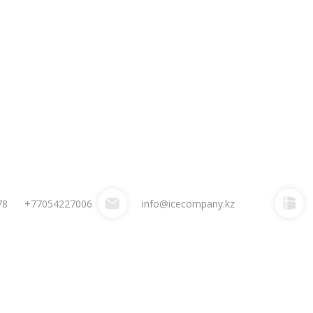
78
+77054227006
info@icecompany.kz