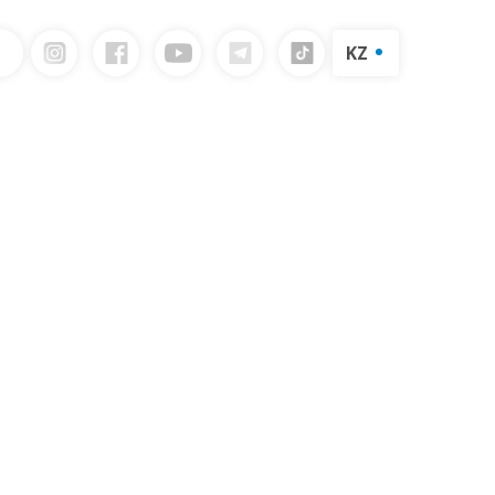
KZ
RU
логын жүктеп алыңыз
EN
Сүт өнімдерінің каталогы
Жіберу