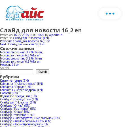
Слайд для новости 16_2 en
About us
Download products catalog
Posted on
16.09.2025
16.09.2025
by
wp-admin
Posted in
Слайд для "Новости" (EN)
Post
Previous:
Слайд для новости 16_1 en
Fill o
Next:
Слайд для новости 16_3 en
Production
navigation
Свежие записи
form
Молоко стер к чаю 3,2 % 1л en_
Молоко топленое 6,5 %1л en_
and w
Молоко стер к чаю 3,2 % 1л en
Farm
Milk production
Молоко топленое 6,5 %1л en
cont
Новость 24 en
Search
you
Search
Рубрики
Ice-cream production
Production
Карточка товара (EN)
Контакты "Главный офис" (EN)
Контакты "Города" (EN)
Herd
Контакты «Отдел Кадров» (EN)
Новости (EN)
Horeca
News
Milk production
Подкатлог продукции (EN)
Слайд «Производство» (EN)
Слайд для "Новости" (EN)
Слайдер "О нас" (EN)
Cowsheds
Слайдер "Партнёры" (EN)
Ice-cream production
Sales geography
Слайдер "Стадо" (EN)
Слайдер "Упаковка" (EN)
Слайдер «Благодарственные письма» (EN)
Слайдер «Кисломолочный цех» (EN)
Слайдер «Кормопроизводство» (EN)