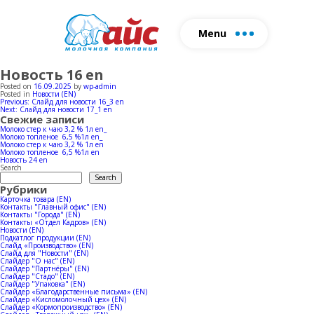
Menu
Новость 16 en
About us
Production
Farm
Produ
Posted on
16.09.2025
by
wp-admin
Posted in
Новости (EN)
Milk production
Herd
Milk p
Post
Previous:
Слайд для новости 16_3 en
Fill out the form and we will
Next:
Слайд для новости 17_1 en
navigation
Свежие записи
Ice-cream production
Cowsheds
Ice-cr
contact you
Молоко стер к чаю 3,2 % 1л en_
Молоко топленое 6,5 %1л en_
Молоко стер к чаю 3,2 % 1л en
Horeca
Молоко топленое 6,5 %1л en
Новость 24 en
Search
Search
Attac
Рубрики
Карточка товара (EN)
Контакты "Главный офис" (EN)
Контакты "Города" (EN)
Контакты «Отдел Кадров» (EN)
Новости (EN)
Подкатлог продукции (EN)
Слайд «Производство» (EN)
Слайд для "Новости" (EN)
Слайдер "О нас" (EN)
Слайдер "Партнёры" (EN)
Слайдер "Стадо" (EN)
Слайдер "Упаковка" (EN)
Слайдер «Благодарственные письма» (EN)
Слайдер «Кисломолочный цех» (EN)
Слайдер «Кормопроизводство» (EN)