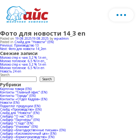
Фото для новости 14_3 en
About us
Download products catalog
Posted on
19.08.2025
19.08.2025
by
wp-admin
Posted in
Слайд для "Новости" (EN)
Post
Previous:
Производство 13
Fill o
Next:
Фото для новости 14_2en
Production
navigation
Свежие записи
form
Молоко стер к чаю 3,2 % 1л en_
Молоко топленое 6,5 %1л en_
and w
Молоко стер к чаю 3,2 % 1л en
Farm
Milk production
Молоко топленое 6,5 %1л en
cont
Новость 24 en
Search
you
Search
Рубрики
Ice-cream production
Production
Карточка товара (EN)
Контакты "Главный офис" (EN)
Контакты "Города" (EN)
Herd
Контакты «Отдел Кадров» (EN)
Новости (EN)
Horeca
News
Milk production
Подкатлог продукции (EN)
Слайд «Производство» (EN)
Слайд для "Новости" (EN)
Слайдер "О нас" (EN)
Cowsheds
Слайдер "Партнёры" (EN)
Ice-cream production
Sales geography
Слайдер "Стадо" (EN)
Слайдер "Упаковка" (EN)
Слайдер «Благодарственные письма» (EN)
Слайдер «Кисломолочный цех» (EN)
Слайдер «Кормопроизводство» (EN)