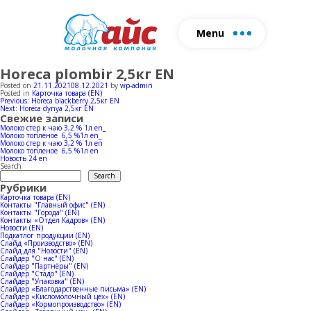
Menu
Horeca plombir 2,5кг EN
About us
Production
Farm
Produ
Posted on
21.11.2021
08.12.2021
by
wp-admin
Posted in
Карточка товара (EN)
Milk production
Herd
Milk p
Post
Previous:
Horeca blackberry 2,5кг EN
Fill out the form and we will
Next:
Horeca dynya 2,5кг EN
navigation
Свежие записи
Ice-cream production
Cowsheds
Ice-cr
contact you
Молоко стер к чаю 3,2 % 1л en_
Молоко топленое 6,5 %1л en_
Молоко стер к чаю 3,2 % 1л en
Horeca
Молоко топленое 6,5 %1л en
Новость 24 en
Search
Search
Attac
Рубрики
Карточка товара (EN)
Контакты "Главный офис" (EN)
Контакты "Города" (EN)
Контакты «Отдел Кадров» (EN)
Новости (EN)
Подкатлог продукции (EN)
Слайд «Производство» (EN)
Слайд для "Новости" (EN)
Слайдер "О нас" (EN)
Слайдер "Партнёры" (EN)
Слайдер "Стадо" (EN)
Слайдер "Упаковка" (EN)
Слайдер «Благодарственные письма» (EN)
Слайдер «Кисломолочный цех» (EN)
Слайдер «Кормопроизводство» (EN)