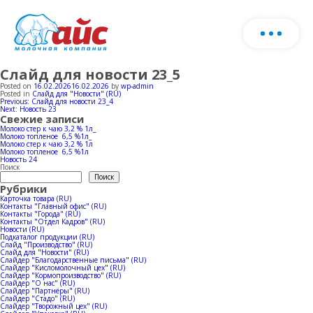
Слайд для новости 23_5
О нас
Скачать каталог продукции
Posted on
16.02.2026
16.02.2026
by
wp-admin
Posted in
Слайд для "Новости" (RU)
Навигация
Previous:
Слайд для новости 23_4
Запо
Next:
Новость 23
Продукция
по
Свежие записи
фор
записям
Молоко стер к чаю 3,2 % 1л_
Молоко топленое 6,5 %1л_
и мы
Молоко стер к чаю 3,2 % 1л
Ферма
Молочная продукция
Молоко топленое 6,5 %1л
с ва
Новость 24
Поиск
Поиск
Рубрики
Мороженое
Производство
Карточка товара (RU)
Контакты "Главный офис" (RU)
Контакты "Города" (RU)
Стадо
Контакты "Отдел Кадров" (RU)
Новости (RU)
Horeca
Новости
Производство молока
Подкаталог продукции (RU)
Слайд "Производство" (RU)
Слайд для "Новости" (RU)
Слайдер "Благодарственные письма" (RU)
Коровники
Слайдер "Кисломолочный цех" (RU)
Производство мороженое
География продаж
Слайдер "Кормопроизводство" (RU)
Слайдер "О нас" (RU)
Слайдер "Партнёры" (RU)
Слайдер "Стадо" (RU)
Слайдер "Творожный цех" (RU)