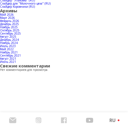
Контакты
Слайдер "Упаковка" (RU)
Слайдер для "Молочного цеха" (RU)
Слайдер Коровники (RU)
Архивы
Май 2026
Март 2026
Февраль 2026
Декабрь 2025
Скачать каталог продукции
Ноябрь 2025
Октябрь 2025
Сентябрь 2025
Август 2025
Декабрь 2024
Ноябрь 2024
Июль 2023
Май 2022
Ноябрь 2021
Сентябрь 2021
Август 2021
Июнь 2021
Свежие комментарии
Нет комментариев для просмотра.
RU