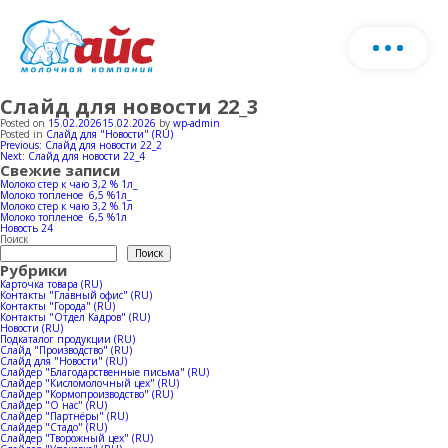
Слайд для новости 22_3
О нас
Скачать каталог продукции
Posted on
15.02.2026
15.02.2026
by
wp-admin
Posted in
Слайд для "Новости" (RU)
Навигация
Previous:
Слайд для новости 22_2
Запо
Next:
Слайд для новости 22_4
Продукция
по
Свежие записи
фор
записям
Молоко стер к чаю 3,2 % 1л_
Молоко топленое 6,5 %1л_
и мы
Молоко стер к чаю 3,2 % 1л
Ферма
Молочная продукция
Молоко топленое 6,5 %1л
с ва
Новость 24
Поиск
Поиск
Рубрики
Мороженое
Производство
Карточка товара (RU)
Контакты "Главный офис" (RU)
Контакты "Города" (RU)
Стадо
Контакты "Отдел Кадров" (RU)
Новости (RU)
Horeca
Новости
Производство молока
Подкаталог продукции (RU)
Слайд "Производство" (RU)
Слайд для "Новости" (RU)
Слайдер "Благодарственные письма" (RU)
Коровники
Слайдер "Кисломолочный цех" (RU)
Производство мороженое
География продаж
Слайдер "Кормопроизводство" (RU)
Слайдер "О нас" (RU)
Слайдер "Партнёры" (RU)
Слайдер "Стадо" (RU)
Слайдер "Творожный цех" (RU)