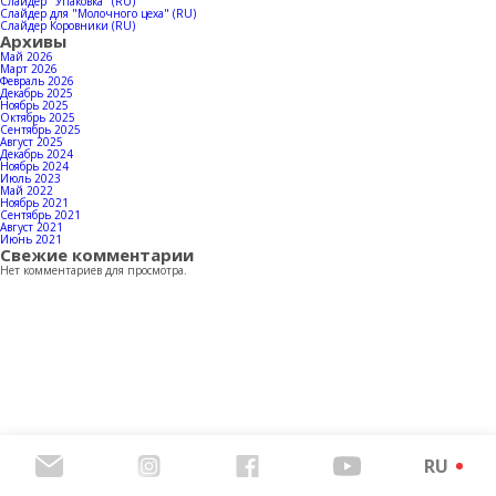
Контакты
Слайдер "Упаковка" (RU)
Слайдер для "Молочного цеха" (RU)
Слайдер Коровники (RU)
Архивы
Май 2026
Март 2026
Февраль 2026
Декабрь 2025
Скачать каталог продукции
Ноябрь 2025
Октябрь 2025
Сентябрь 2025
Август 2025
Декабрь 2024
Ноябрь 2024
Июль 2023
Май 2022
Ноябрь 2021
Сентябрь 2021
Август 2021
Июнь 2021
Свежие комментарии
Нет комментариев для просмотра.
RU