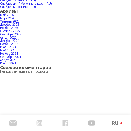
Контакты
Слайдер "Упаковка" (RU)
Слайдер для "Молочного цеха" (RU)
Слайдер Коровники (RU)
Архивы
Май 2026
Март 2026
Февраль 2026
Декабрь 2025
Скачать каталог продукции
Ноябрь 2025
Октябрь 2025
Сентябрь 2025
Август 2025
Декабрь 2024
Ноябрь 2024
Июль 2023
Май 2022
Ноябрь 2021
Сентябрь 2021
Август 2021
Июнь 2021
Свежие комментарии
Нет комментариев для просмотра.
RU