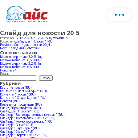
Слайд для новости 20_5
О нас
Скачать каталог продукции
Posted on
07.12.2025
07.12.2025
by
wp-admin
Posted in
Слайд для "Новости" (RU)
Навигация
Previous:
Слайд для новости 20_4
Запо
Next:
Слайд для новости 20_6
Продукция
по
Свежие записи
фор
записям
Молоко стер к чаю 3,2 % 1л_
Молоко топленое 6,5 %1л_
и мы
Молоко стер к чаю 3,2 % 1л
Ферма
Молочная продукция
Молоко топленое 6,5 %1л
с ва
Новость 24
Поиск
Поиск
Рубрики
Мороженое
Производство
Карточка товара (RU)
Контакты "Главный офис" (RU)
Контакты "Города" (RU)
Стадо
Контакты "Отдел Кадров" (RU)
Новости (RU)
Horeca
Новости
Производство молока
Подкаталог продукции (RU)
Слайд "Производство" (RU)
Слайд для "Новости" (RU)
Слайдер "Благодарственные письма" (RU)
Коровники
Слайдер "Кисломолочный цех" (RU)
Производство мороженое
География продаж
Слайдер "Кормопроизводство" (RU)
Слайдер "О нас" (RU)
Слайдер "Партнёры" (RU)
Слайдер "Стадо" (RU)
Слайдер "Творожный цех" (RU)