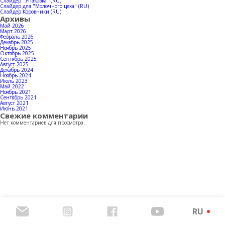
Контакты
Слайдер "Упаковка" (RU)
Слайдер для "Молочного цеха" (RU)
Слайдер Коровники (RU)
Архивы
Май 2026
Март 2026
Февраль 2026
Декабрь 2025
Скачать каталог продукции
Ноябрь 2025
Октябрь 2025
Сентябрь 2025
Август 2025
Декабрь 2024
Ноябрь 2024
Июль 2023
Май 2022
Ноябрь 2021
Сентябрь 2021
Август 2021
Июнь 2021
Свежие комментарии
Нет комментариев для просмотра.
RU