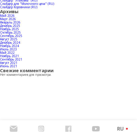
Контакты
Слайдер "Упаковка" (RU)
Слайдер для "Молочного цеха" (RU)
Слайдер Коровники (RU)
Архивы
Май 2026
Март 2026
Февраль 2026
Декабрь 2025
Скачать каталог продукции
Ноябрь 2025
Октябрь 2025
Сентябрь 2025
Август 2025
Декабрь 2024
Ноябрь 2024
Июль 2023
Май 2022
Ноябрь 2021
Сентябрь 2021
Август 2021
Июнь 2021
Свежие комментарии
Нет комментариев для просмотра.
RU