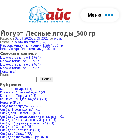
Меню
Йогурт Лесные ягоды_500 гр
О нас
Продукция
Ферма
Производс
Posted on
02.09.2025
02.09.2025
by
wp-admin
Posted in
Карточка товара (RU)
Молочная продукция
Стадо
Производств
Навигация
Previous:
Айран по-турецки 1,2%_1000 гр
Заполните форму
Next:
Йогурт Лесные ягоды_1000 гр
по
Свежие записи
Мороженое
Коровники
Производств
и мы свяжемся с вами
записям
Молоко стер к чаю 3,2 % 1л_
Молоко топленое 6,5 %1л_
Молоко стер к чаю 3,2 % 1л
Horeca
Молоко топленое 6,5 %1л
Новость 24
Поиск
Поиск
Прикр
Рубрики
Карточка товара (RU)
Контакты "Главный офис" (RU)
Контакты "Города" (RU)
Контакты "Отдел Кадров" (RU)
Новости (RU)
Подкаталог продукции (RU)
Слайд "Производство" (RU)
Слайд для "Новости" (RU)
Слайдер "Благодарственные письма" (RU)
Слайдер "Кисломолочный цех" (RU)
Слайдер "Кормопроизводство" (RU)
Слайдер "О нас" (RU)
Слайдер "Партнёры" (RU)
Слайдер "Стадо" (RU)
Слайдер "Творожный цех" (RU)